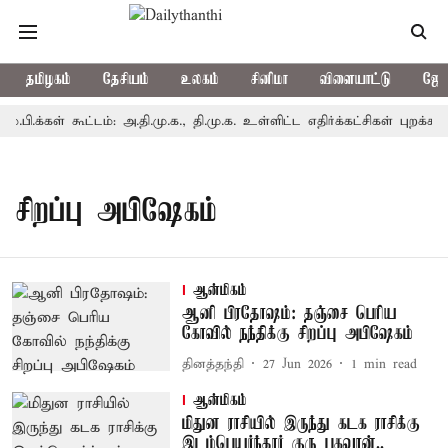
தமிழகம்
தேசியம்
உலகம்
சினிமா
விளையாட்டு
ஜோத
க்கள் கூட்டம்: அ.தி.மு.க., தி.மு.க. உள்ளிட்ட எதிர்க்கட்சிகள் புறக்கணிப
சிறப்பு அபிஷேகம்
ஆன்மிகம்
ஆனி பிரதோஷம்: தஞ்சை பெரிய
கோவில் நந்திக்கு சிறப்பு அபிஷேகம்
தினத்தந்தி
27 Jun 2026
1
min read
ஆன்மிகம்
மிதுன ராசியில் இருந்து கடக ராசிக்கு
இடம்பெயர்ந்தார் குரு பகவான்..