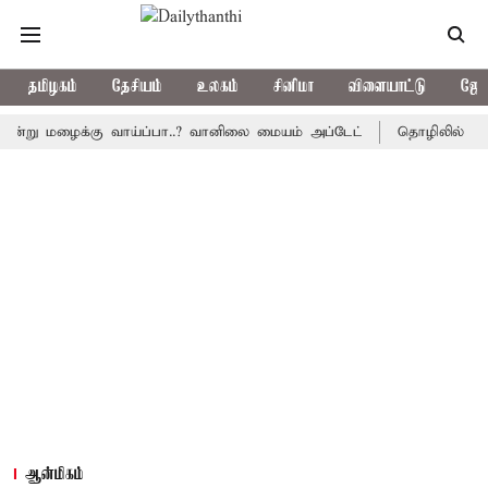
தமிழகம்
தேசியம்
உலகம்
சினிமா
விளையாட்டு
ஜோத
 மழைக்கு வாய்ப்பா..? வானிலை மையம் அப்டேட்
தொழிலில் சாதனை படை
ஆன்மிகம்