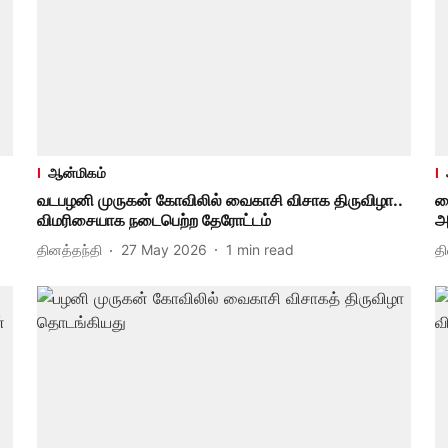
ஆன்மிகம்
வடபழனி முருகன் கோவிலில் வைகாசி விசாக திருவிழா..
வ
விமரிசையாக நடைபெற்ற தேரோட்டம்
அ
தினத்தந்தி
27 May 2026
1
min read
த