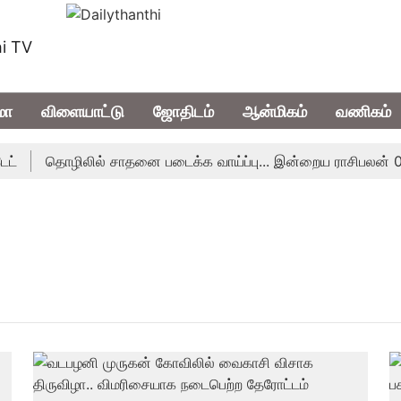
i TV
மா
விளையாட்டு
ஜோதிடம்
ஆன்மிகம்
வணிகம்
தொழிலில் சாதனை படைக்க வாய்ப்பு... இன்றைய ராசிபலன் 08