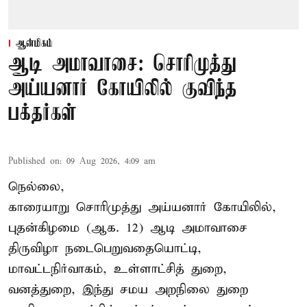
ஆன்மிகம்
ஆடி அமாவாசை: சொரிமுத்து
அய்யனார் கோயிலில் குவிந்த
பக்தர்கள்
Published on
:
09 Aug 2026, 4:09 am
நெல்லை,
காரையாறு சொரிமுத்து அய்யனார் கோயிலில்,
புதன்கிழமை (ஆக. 12) ஆடி அமாவாசை
திருவிழா நடைபெறுவதையொட்டி,
மாவட்டநிர்வாகம், உள்ளாட்சித் துறை,
வனத்துறை, இந்து சமய அறநிலை துறை