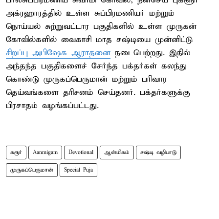
பாலசுப்பிரமணிய சுவாமி கோவில், நன்செய் புகளூர்
அக்ரஹாரத்தில் உள்ள சுப்பிரமணியர் மற்றும்
நொய்யல் சுற்றுவட்டார பகுதிகளில் உள்ள முருகன்
கோவில்களில் வைகாசி மாத சஷ்டியை முன்னிட்டு
சிறப்பு அபிஷேக ஆராதனை
நடைபெற்றது. இதில்
அந்தந்த பகுதிகளைச் சேர்ந்த பக்தர்கள் கலந்து
கொண்டு முருகப்பெருமான் மற்றும் பரிவார
தெய்வங்களை தரிசனம் செய்தனர். பக்தர்களுக்கு
பிரசாதம் வழங்கப்பட்டது.
கரூர்
Aanmigam
Devotional
ஆன்மிகம்
சஷ்டி வழிபாடு
முருகப்பெருமான்
Special Puja