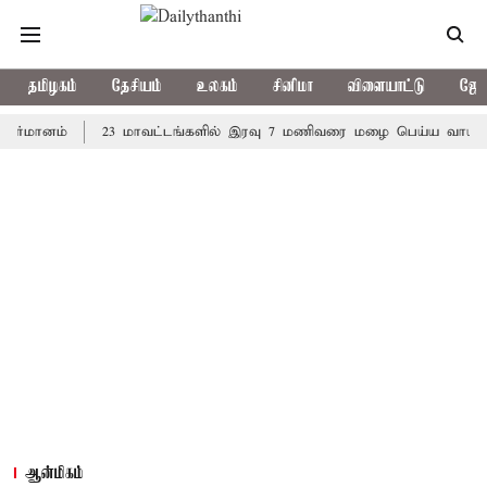
தமிழகம்
தேசியம்
உலகம்
சினிமா
விளையாட்டு
ஜோத
னம்
23 மாவட்டங்களில் இரவு 7 மணிவரை மழை பெய்ய வாய்ப்பு
ஆன்மிகம்