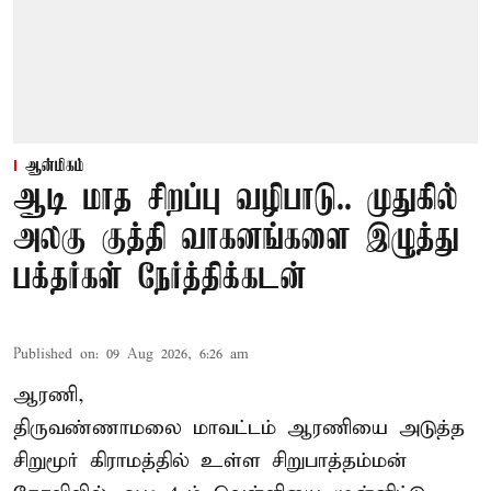
ஆன்மிகம்
ஆடி மாத சிறப்பு வழிபாடு.. முதுகில்
அலகு குத்தி வாகனங்களை இழுத்து
பக்தர்கள் நேர்த்திக்கடன்
Published on
:
09 Aug 2026, 6:26 am
ஆரணி,
திருவண்ணாமலை மாவட்டம் ஆரணியை அடுத்த
சிறுமூர் கிராமத்தில் உள்ள சிறுபாத்தம்மன்