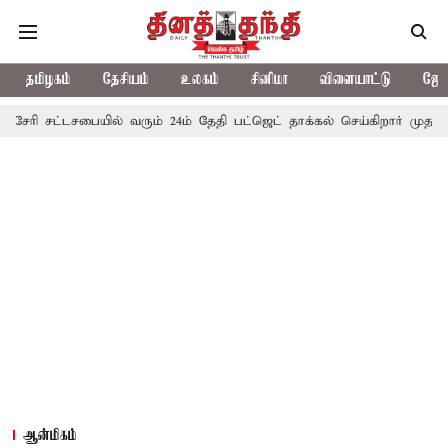
தமிழகம்
தேசியம்
உலகம்
சினிமா
விளையாட்டு
ஜோத
்டசபையில் வரும் 24ம் தேதி பட்ஜெட் தாக்கல் செய்கிறார் முதல்-அமைச்சர் ர
ஆன்மிகம்