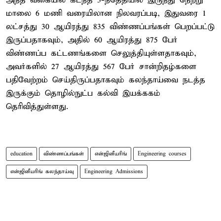
அந்த வகையில் கடந்த 3-ந்தேதியில் இருந்து நேற்று
மாலை 6 மணி வரையிலான நிலவரப்படி, இதுவரை 1
லட்சத்து 30 ஆயிரத்து 835 விண்ணப்பங்கள் பெறப்பட்டு
இருப்பதாகவும், அதில் 60 ஆயிரத்து 875 பேர்
விண்ணப்ப கட்டணங்களை செலுத்தியுள்ளதாகவும்,
அவர்களில் 27 ஆயிரத்து 567 பேர் சான்றிதழ்களை
பதிவேற்றம் செய்திருப்பதாகவும் கலந்தாய்வை நடத்த
இருக்கும் தொழில்நுட்ப கல்வி இயக்ககம்
தெரிவித்துள்ளது.
education
விண்ணப்பங்கள்
என்ஜினீயரிங்
Engineering courses
என்ஜினீயரிங் கலந்தாய்வு
Engineering Admissions