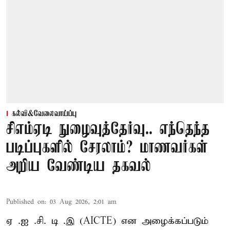
கல்வி&வேலைவாய்ப்பு
சிஎம்ஏடி நுழைவுத்தேர்வு.. எந்தெந்த
படிப்புகளில் சேரலாம்? மாணவர்கள்
அறிய வேண்டிய தகவல்
Published on
:
03 Aug 2026, 2:01 am
ஏ .ஐ .சி. டி .இ (AICTE) என அழைக்கப்படும்