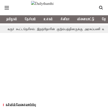
தமிழகம்
தேசியம்
உலகம்
சினிமா
விளையாட்டு
ஜோத
ூர் கூட்டநெரிசல்: இறந்தோரின் குடும்பத்தினருக்கு அரசுப்பணி வழக்கு; வரு
கல்வி&வேலைவாய்ப்பு