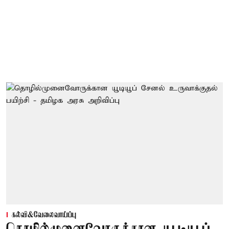
கல்வி&வேலைவாய்ப்பு