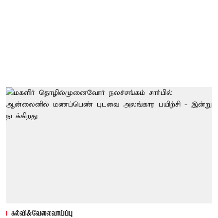
கல்வி&வேலைவாய்ப்பு