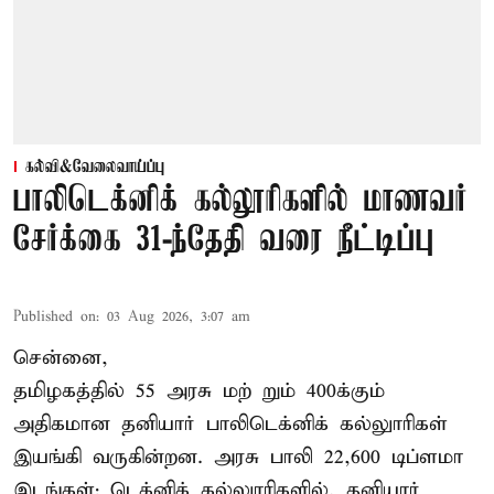
கல்வி&வேலைவாய்ப்பு
பாலிடெக்னிக் கல்லூரிகளில் மாணவர்
சேர்க்கை 31-ந்தேதி வரை நீட்டிப்பு
Published on
:
03 Aug 2026, 3:07 am
சென்னை,
தமிழகத்தில் 55 அரசு மற் றும் 400க்கும்
அதிகமான தனியார் பாலிடெக்னிக் கல்லுாரிகள்
இயங்கி வருகின்றன. அரசு பாலி 22,600 டிப்ளமா
இடங்கள்; டெக்னிக் கல்லுாரிகளில், தனியார்