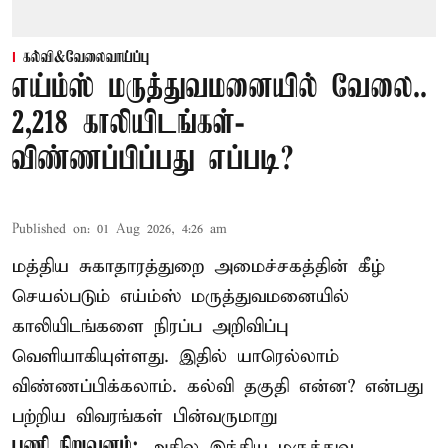
கல்வி&வேலைவாய்ப்பு
எய்ம்ஸ் மருத்துவமனையில் வேலை..
2,218 காலியிடங்கள்-
விண்ணப்பிப்பது எப்படி?
Published on
:
01 Aug 2026, 4:26 am
மத்திய சுகாதாரத்துறை அமைச்சகத்தின் கீழ்
செயல்படும் எய்ம்ஸ் மருத்துவமனையில்
காலியிடங்களை நிரப்ப அறிவிப்பு
வெளியாகியுள்ளது. இதில் யாரெல்லாம்
விண்ணப்பிக்கலாம். கல்வி தகுதி என்ன? என்பது
பற்றிய விவரங்கள் பின்வருமாறு
பணி நிறுவனம்:
அகில இந்திய மருத்துவ