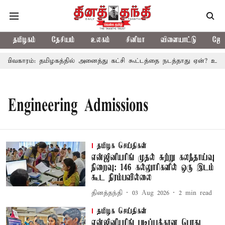
தமிழகம்
தேசியம்
உலகம்
சினிமா
விளையாட்டு
ஜோத
 விவகாரம்: தமிழகத்தில் அனைத்து கட்சி கூட்டத்தை நடத்தாது ஏன்? உதயந
Engineering Admissions
தமிழக செய்திகள்
என்ஜினீயரிங் முதல் சுற்று கலந்தாய்வு
நிறைவு: 146 கல்லுாரிகளில் ஒரு இடம்
கூட நிரம்பவில்லை
தினத்தந்தி
03 Aug 2026
2
min read
தமிழக செய்திகள்
என்ஜினீயரிங் படிப்புக்கான பொது