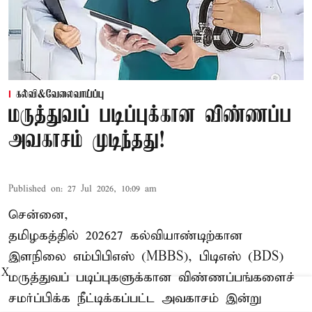
கல்வி&வேலைவாய்ப்பு
மருத்துவப் படிப்புக்கான விண்ணப்ப
அவகாசம் முடிந்தது!
Published on
:
27 Jul 2026, 10:09 am
சென்னை,
தமிழகத்தில் 2026–27 கல்வியாண்டிற்கான
இளநிலை எம்பிபிஎஸ் (MBBS), பிடிஎஸ் (BDS)
X
மருத்துவப் படிப்புகளுக்கான விண்ணப்பங்களைச்
சமர்ப்பிக்க நீட்டிக்கப்பட்ட அவகாசம் இன்று