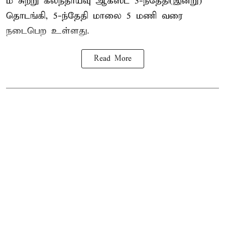
ம் சுற்று கலந்தாய்வு ஆகஸ்ட் 3-ந்தேதி(இன்று)
தொடங்கி, 5-ந்தேதி மாலை 5 மணி வரை
நடைபெற உள்ளது.
Read More