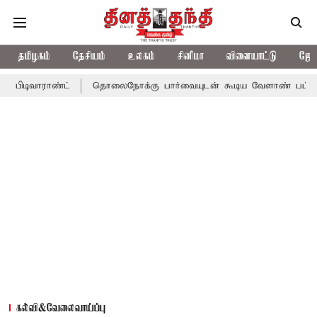
தமிழகம்
தேசியம்
உலகம்
சினிமா
விளையாட்டு
ஜோத
ண்ட்
தொலைநோக்கு பார்வையுடன் கூடிய வேளாண் பட்ஜெட்: முதல்-அ
கல்வி&வேலைவாய்ப்பு