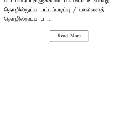
பட்டப்படிப்புகளுக்கான (B.Tech உணவுத்
தொழில்நுட்ப பட்டப்படிப்பு / பால்வளத்
தொழில்நுட்ப ப ...
Read More