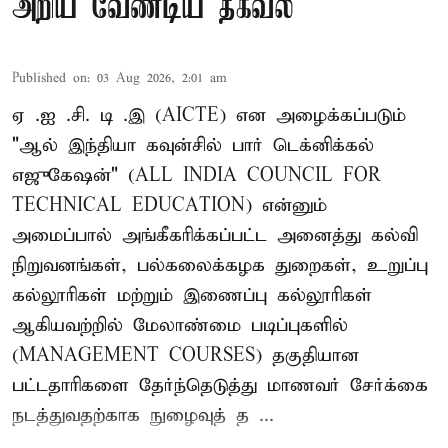
அறிய வேண்டிய தகவல்
Published on
:
03 Aug 2026, 2:01 am
ஏ .ஐ .சி. டி .இ (AICTE) என அழைக்கப்படும்
"ஆல் இந்தியா கவுன்சில் பார் டெக்னிக்கல்
எஜுகேஷன்" (ALL INDIA COUNCIL FOR
TECHNICAL EDUCATION) என்னும்
அமைப்பால் அங்கீகரிக்கப்பட்ட அனைத்து கல்வி
நிறுவனங்கள், பல்கலைக்கழக துறைகள், உறுப்பு
கல்லூரிகள் மற்றும் இணைப்பு கல்லூரிகள்
ஆகியவற்றில் மேலாண்மை படிப்புகளில்
(MANAGEMENT COURSES) தகுதியான
பட்டதாரிகளை தேர்ந்தெடுத்து மாணவர் சேர்க்கை
நடத்துவதற்காக நுழைவுத் த ...