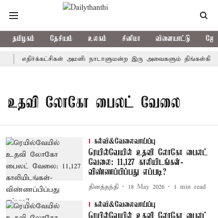
தமிழகம்
தேசியம்
உலகம்
சினிமா
விளையாட்டு
ஜோத
ி
எதிர்க்கட்சிகள் அமளி: நாடாளுமன்ற இரு அவைகளும் திங்கள்கிழ
உதவி லோகோ பைலட் வேலை
கல்வி&வேலைவாய்ப்பு
ரெயில்வேயில் உதவி லோகோ பைலட்
வேலை: 11,127 காலியிடங்கள்-
விண்ணப்பிப்பது எப்படி?
தினத்தந்தி
18 May 2026
1
min read
கல்வி&வேலைவாய்ப்பு
ரெயில்வேயில் உதவி லோகோ பைலட்