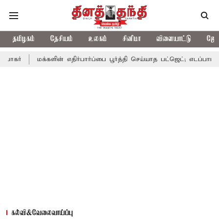
தமிழகம்
தேசியம்
உலகம்
சினிமா
விளையாட்டு
ஜோத
மக்களின் எதிர்பார்ப்பை பூர்த்தி செய்யாத பட்ஜெட்; எடப்பாடி பழனிசா
கல்வி&வேலைவாய்ப்பு