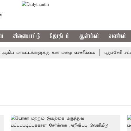
TV
மா
விளையாட்டு
ஜோதிடம்
ஆன்மிகம்
வணிகம்
கிய மாவட்டங்களுக்கு கன மழை எச்சரிக்கை
புதுச்சேரி சட்ட