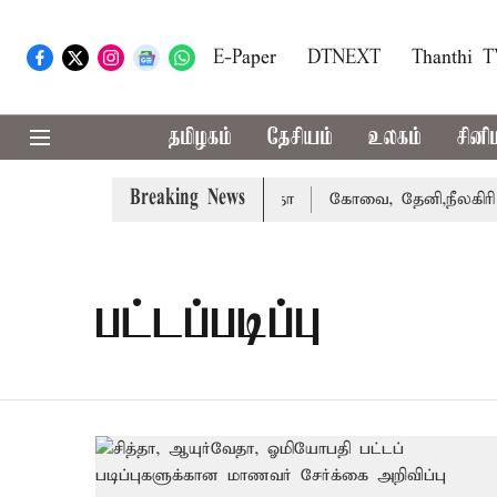
E-Paper
DTNEXT
Thanthi 
தமிழகம்
தேசியம்
உலகம்
சினி
Breaking News
து வழக்கை வாபஸ் பெற்றார் சங்கீதா
கோவை, தேனி,நீலகிரி ஆ
பட்டப்படிப்பு