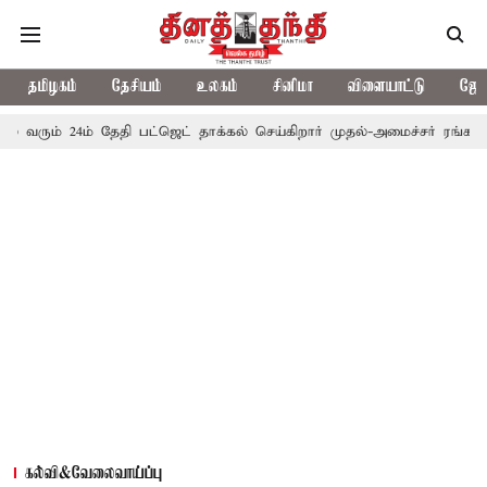
தமிழகம்
தேசியம்
உலகம்
சினிமா
விளையாட்டு
ஜோத
4ம் தேதி பட்ஜெட் தாக்கல் செய்கிறார் முதல்-அமைச்சர் ரங்கசாமி
எதிர
கல்வி&வேலைவாய்ப்பு