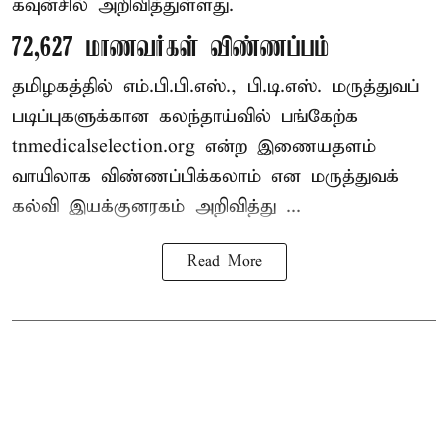
கவுன்சில் அறிவித்துள்ளது.
72,627 மாணவர்கள் விண்ணப்பம்
தமிழகத்தில் எம்.பி.பி.எஸ்., பி.டி.எஸ். மருத்துவப்
படிப்புகளுக்கான கலந்தாய்வில் பங்கேற்க
tnmedicalselection.org என்ற இணையதளம்
வாயிலாக விண்ணப்பிக்கலாம் என மருத்துவக்
கல்வி இயக்குனரகம் அறிவித்து ...
Read More