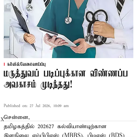
கல்வி&வேலைவாய்ப்பு
மருத்துவப் படிப்புக்கான விண்ணப்ப
அவகாசம் முடிந்தது!
Published on
:
27 Jul 2026, 10:09 am
சென்னை,
X
தமிழகத்தில் 2026–27 கல்வியாண்டிற்கான
இளநிலை எம்பிபிஎஸ் (MBBS), பிடிஎஸ் (BDS)