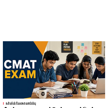
கல்வி&வேலைவாய்ப்பு