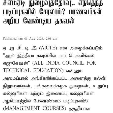
சிஎம்ஏடி நுழைவுத்தேர்வு.. எந்தெந்த
படிப்புகளில் சேரலாம்? மாணவர்கள்
அறிய வேண்டிய தகவல்
Published on
:
03 Aug 2026, 2:01 am
ஏ .ஐ .சி. டி .இ (AICTE) என அழைக்கப்படும்
"ஆல் இந்தியா கவுன்சில் பார் டெக்னிக்கல்
எஜுகேஷன்" (ALL INDIA COUNCIL FOR
TECHNICAL EDUCATION) என்னும்
அமைப்பால் அங்கீகரிக்கப்பட்ட அனைத்து கல்வி
நிறுவனங்கள், பல்கலைக்கழக துறைகள், உறுப்பு
கல்லூரிகள் மற்றும் இணைப்பு கல்லூரிகள்
ஆகியவற்றில் மேலாண்மை படிப்புகளில்
(MANAGEMENT COURSES) தகுதியான