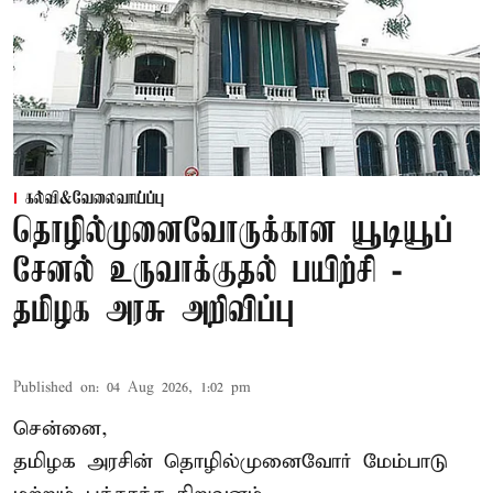
கல்வி&வேலைவாய்ப்பு
தொழில்முனைவோருக்கான யூடியூப்
சேனல் உருவாக்குதல் பயிற்சி -
தமிழக அரசு அறிவிப்பு
Published on
:
04 Aug 2026, 1:02 pm
சென்னை,
தமிழக அரசின் தொழில்முனைவோர் மேம்பாடு