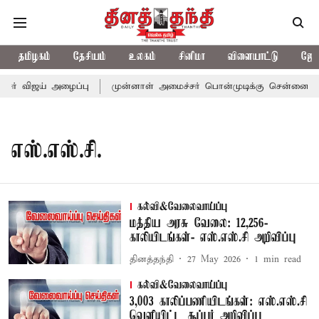
தமிழகம்
தேசியம்
உலகம்
சினிமா
விளையாட்டு
ஜோத
சர் விஜய் அழைப்பு
முன்னாள் அமைச்சர் பொன்முடிக்கு சென்னை நீதி
எஸ்.எஸ்.சி.
கல்வி&வேலைவாய்ப்பு
மத்திய அரசு வேலை: 12,256-
காலியிடங்கள்- எஸ்.எஸ்.சி அறிவிப்பு
தினத்தந்தி
27 May 2026
1
min read
கல்வி&வேலைவாய்ப்பு
3,003 காலிப்பணியிடங்கள்: எஸ்.எஸ்.சி
வெளியிட்ட சூப்பர் அறிவிப்பு