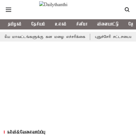
தமிழகம்
தேசியம்
உலகம்
சினிமா
விளையாட்டு
ஜோத
ாவட்டங்களுக்கு கன மழை எச்சரிக்கை
புதுச்சேரி சட்டசபையில் வரும
கல்வி&வேலைவாய்ப்பு