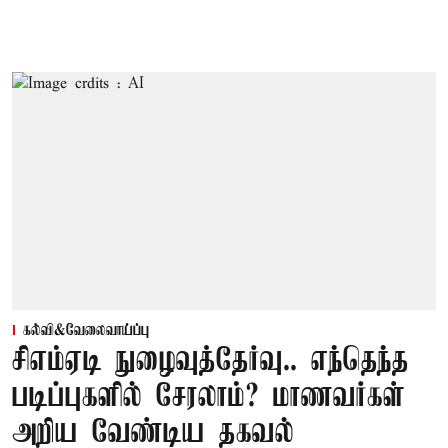
கல்வி&வேலைவாய்ப்பு
சிஎம்ஏடி நுழைவுத்தேர்வு.. எந்தெந்த
படிப்புகளில் சேரலாம்? மாணவர்கள்
அறிய வேண்டிய தகவல்