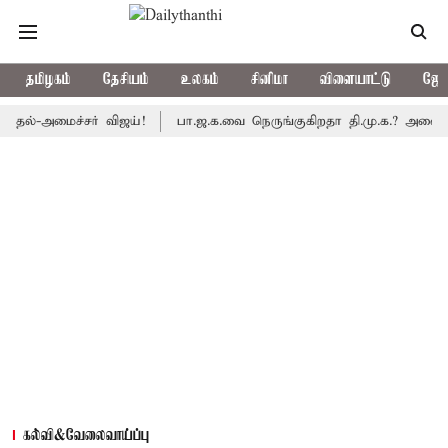
தமிழகம்
தேசியம்
உலகம்
சினிமா
விளையாட்டு
ஜோத
அமைச்சர் விஜய்!
பா.ஜ.க.வை நெருங்குகிறதா தி.மு.க.? அனைத்துக்கட்ச
கல்வி&வேலைவாய்ப்பு