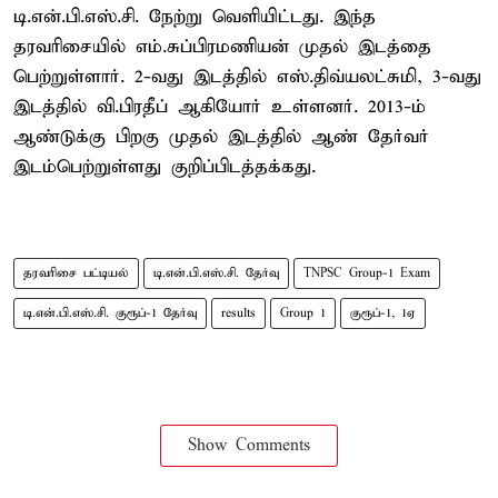
டி.என்.பி.எஸ்.சி. நேற்று வெளியிட்டது. இந்த
தரவரிசையில் எம்.சுப்பிரமணியன் முதல் இடத்தை
பெற்றுள்ளார். 2-வது இடத்தில் எஸ்.திவ்யலட்சுமி, 3-வது
இடத்தில் வி.பிரதீப் ஆகியோர் உள்ளனர். 2013-ம்
ஆண்டுக்கு பிறகு முதல் இடத்தில் ஆண் தேர்வர்
இடம்பெற்றுள்ளது குறிப்பிடத்தக்கது.
தரவரிசை பட்டியல்
டி.என்.பி.எஸ்.சி. தேர்வு
TNPSC Group-1 Exam
டி.என்.பி.எஸ்.சி. குரூப்-1 தேர்வு
results
Group 1
குரூப்-1, 1ஏ
Show Comments