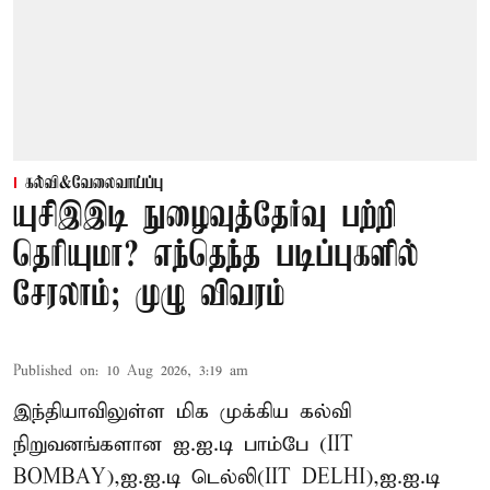
கல்வி&வேலைவாய்ப்பு
யுசிஇஇடி நுழைவுத்தேர்வு பற்றி
தெரியுமா? எந்தெந்த படிப்புகளில்
சேரலாம்; முழு விவரம்
Published on
:
10 Aug 2026, 3:19 am
இந்தியாவிலுள்ள மிக முக்கிய கல்வி
நிறுவனங்களான ஐ.ஐ.டி பாம்பே (IIT
BOMBAY),ஐ.ஐ.டி டெல்லி(IIT DELHI),ஐ.ஐ.டி