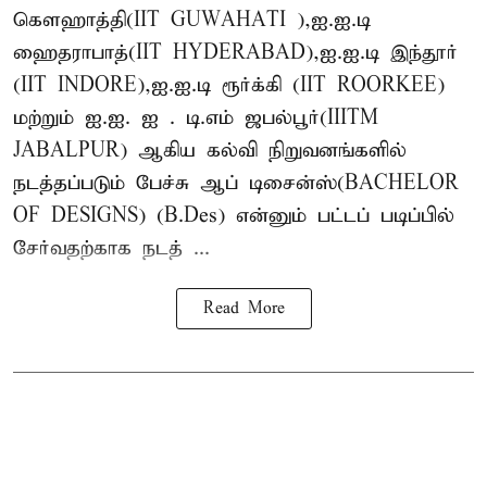
கௌஹாத்தி(IIT GUWAHATI ),ஐ.ஐ.டி
ஹைதராபாத்(IIT HYDERABAD),ஐ.ஐ.டி இந்தூர்
(IIT INDORE),ஐ.ஐ.டி ரூர்க்கி (IIT ROORKEE)
மற்றும் ஐ.ஐ. ஐ . டி.எம் ஜபல்பூர்(IIITM
JABALPUR) ஆகிய கல்வி நிறுவனங்களில்
நடத்தப்படும் பேச்சு ஆப் டிசைன்ஸ்(BACHELOR
OF DESIGNS) (B.Des) என்னும் பட்டப் படிப்பில்
சேர்வதற்காக நடத் ...
Read More