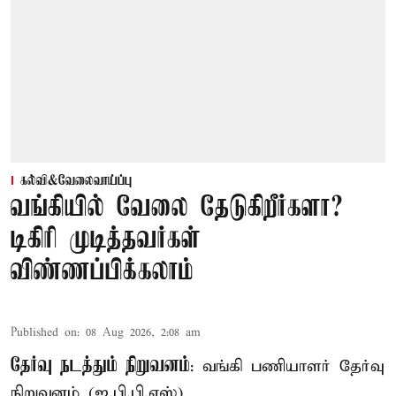
கல்வி&வேலைவாய்ப்பு
வங்கியில் வேலை தேடுகிறீர்களா?
டிகிரி முடித்தவர்கள்
விண்ணப்பிக்கலாம்
Published on
:
08 Aug 2026, 2:08 am
தேர்வு நடத்தும் நிறுவனம்
: வங்கி பணியாளர் தேர்வு
நிறுவனம் (ஐ.பி.பி.எஸ்)