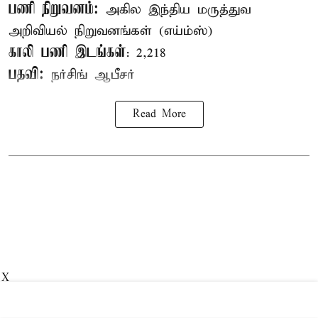
பணி நிறுவனம்:
அகில இந்திய மருத்துவ
அறிவியல் நிறுவனங்கள் (எய்ம்ஸ்)
காலி பணி இடங்கள்
: 2,218
பதவி:
நர்சிங் ஆபீசர்
Read More
X