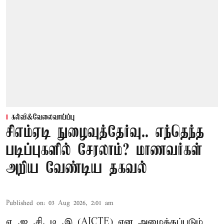
கல்வி&வேலைவாய்ப்பு
சிஎம்ஏடி நுழைவுத்தேர்வு.. எந்தெந்த
படிப்புகளில் சேரலாம்? மாணவர்கள்
அறிய வேண்டிய தகவல்
Published on
:
03 Aug 2026, 2:01 am
ஏ .ஐ .சி. டி .இ (AICTE) என அழைக்கப்படும்