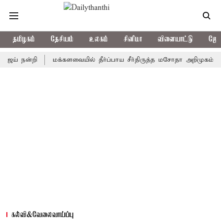
தமிழகம்
தேசியம்
உலகம்
சினிமா
விளையாட்டு
ஜோத
நன்றி
மக்களவையில் தீர்ப்பாய சீர்திருத்த மசோதா அறிமுகம்
காவி
கல்வி&வேலைவாய்ப்பு