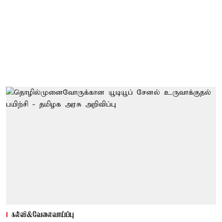
கல்வி&வேலைவாய்ப்பு