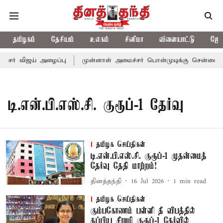
தமிழகம்
தேசியம்
உலகம்
சினிமா
விளையாட்டு
ஜோத
்சர் விஜய் அழைப்பு
முன்னாள் அமைச்சர் பொன்முடிக்கு சென்னை நீத
டி.என்.பி.எஸ்.சி. குரூப்-1 தேர்வு
தமிழக செய்திகள்
டி.என்.பி.எஸ்.சி. குரூப்-1 முதன்மைத்
தேர்வு தேதி மாற்றம்!
தினத்தந்தி
16 Jul 2026
1
min read
தமிழக செய்திகள்
கும்பகோணம் பள்ளி தீ விபத்தில்
தப்பிய சிறுமி குரூப்-1 தேர்வில்