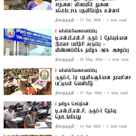
சாதனை: விரைவில் துணை
கலெக்டராக பதவியேற்க உள்ளார்
தினத்தந்தி
17 Jun 2026
1
min read
கல்வி&வேலைவாய்ப்பு
டி.என்.பி.எஸ்.சி குருப் 1 தேர்வுக்கான
இலவச பயிற்சி வகுப்பு -
விண்ணப்பிக்க தமிழக அரசு அழைப்பு
தினத்தந்தி
29 May 2026
1
min read
கல்வி&வேலைவாய்ப்பு
குரூப்-1, 1ஏ பதவிகளுக்கான தரவரிசை
பட்டியல் வெளியீடு
தினத்தந்தி
17 Apr 2026
1
min read
தமிழக செய்திகள்
டி.என்.பி.எஸ்.சி. குரூப்-1 தேர்வு
தொடங்கியது
தினத்தந்தி
14 Jun 2025
1
min read