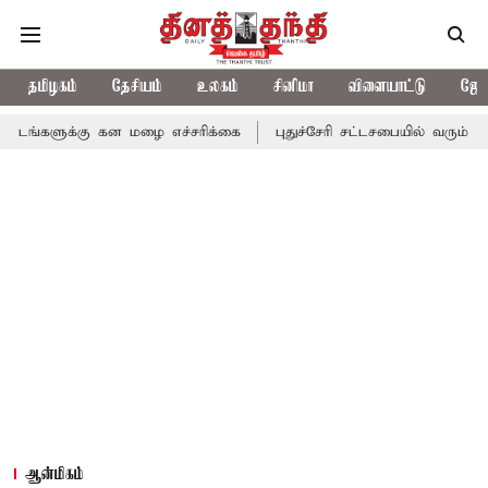
தமிழகம்
தேசியம்
உலகம்
சினிமா
விளையாட்டு
ஜோத
ு கன மழை எச்சரிக்கை
புதுச்சேரி சட்டசபையில் வரும் 24ம் தேதி பட்
ஆன்மிகம்