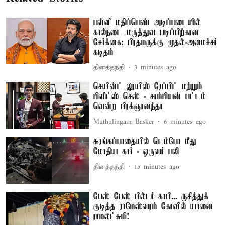
பள்ளி மதிப்பெண் அடிப்படையில்
கால்நடை மருத்துவ படிப்பிற்கான
சேர்க்கை: பிரதமருக்கு முதல்-அமைச்சர்
கடிதம்
தினத்தந்தி
3 minutes ago
செயின்ட் லூயிஸ் ரேப்பிட் மற்றும்
பிளிட்ஸ் செஸ் - சாம்பியன் பட்டம்
வென்ற பிரக்ஞானந்தா
Muthulingam Basker
6 minutes ago
சுரங்கப்பாதையில் டெம்போ மீது
மோதிய கார் - ஒருவர் பலி
தினத்தந்தி
15 minutes ago
பேஸ் பேஸ் பில்டர் காபி... ருசித்துக்
குடித்த ராமேஸ்வரம் கோவில் யானை
ராமலட்சுமி!