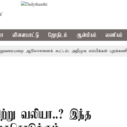
TV
மா
விளையாட்டு
ஜோதிடம்
ஆன்மிகம்
வணிகம்
யறை ஆலோசனைக் கூட்டம்: அதிமுக எம்பிக்கள் புறக்கணிப்பு
்று வலியா..? இந்த