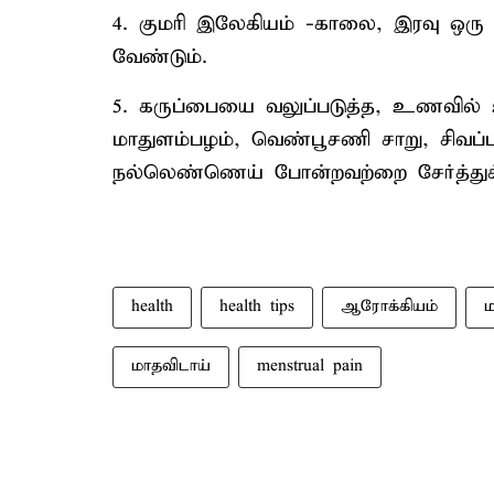
4. குமரி இலேகியம் -காலை, இரவு ஒரு டீ
வேண்டும்.
5. கருப்பையை வலுப்படுத்த, உணவில் உ
மாதுளம்பழம், வெண்பூசணி சாறு, சிவப
நல்லெண்ணெய் போன்றவற்றை சேர்த்துக
health
health tips
ஆரோக்கியம்
மாதவிடாய்
menstrual pain