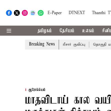
E-Paper
DTNEXT
Thanthi 
தமிழகம்
தேசியம்
உலகம்
சினி
Breaking News
டுக்கு பாதுகாப்புடன் போலீசார் குவிப்பு
தொகுதி மறுவரை
ஆரோக்கியம்
மாதவிடாய் கால வயிற