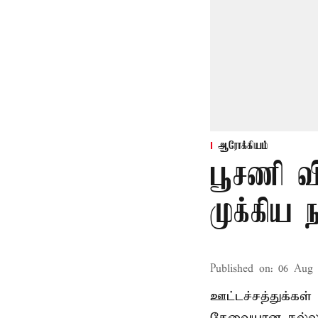
ஆரோக்கியம்
பூசணி வி
முக்கிய 
Published on
:
06 Aug 
ஊட்டச்சத்துக்க
தேவையான நல்ல கொ