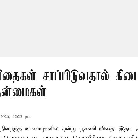
தைகள் சாப்பிடுவதால் கிடை
நன்மைகள்
2026, 12:23 pm
ள் நிறைந்த உணவுகளில் ஒன்று பூசணி விதை. இதய ஆ
ழுப்புகள், நார்ச்சத்து, மெக்னீசியம், பொட்டாசியம