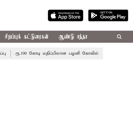
சிறப்புக் கட்டுரைகள்
ஆண்டு சந்தா
ரூ.100 கோடி மதிப்பிலான பழனி கோவில் நில மோசடி: கைதானவர