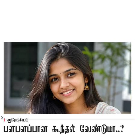
X
ஆரோக்கியம்
பளபளப்பான கூந்தல் வேண்டுமா..?