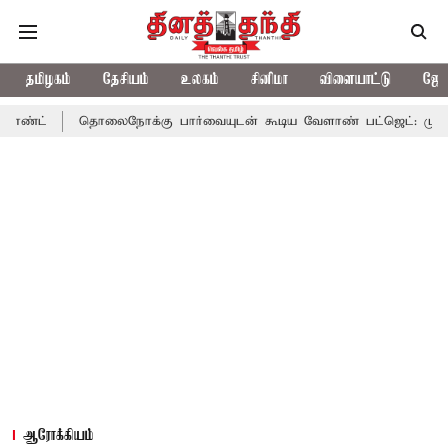
தமிழகம்
தேசியம்
உலகம்
சினிமா
விளையாட்டு
ஜோத
தொலைநோக்கு பார்வையுடன் கூடிய வேளாண் பட்ஜெட்: முதல்-அமைச்சர் 
ஆரோக்கியம்