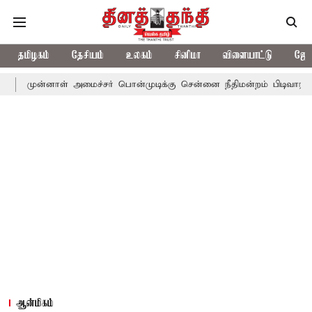
தமிழகம்
தேசியம்
உலகம்
சினிமா
விளையாட்டு
ஜோத
ாள் அமைச்சர் பொன்முடிக்கு சென்னை நீதிமன்றம் பிடிவாராண்ட்
தொல
ஆன்மிகம்