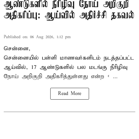
ஆண்டுகளில் நீரிழிவு நோய் அறிகுறி
அதிகரிப்பு: ஆய்வில் அதிர்ச்சி தகவல்
Published on
:
06 Aug 2026, 1:12 pm
சென்னை,
சென்னை
யில் பள்ளி மாணவர்களிடம் நடத்தப்பட்ட
ஆய்வில், 17 ஆண்டுகளில் பல மடங்கு
நீரிழிவு
நோய்
அறிகுறி அதிகரித்துள்ளது என்ற < ...
Read More