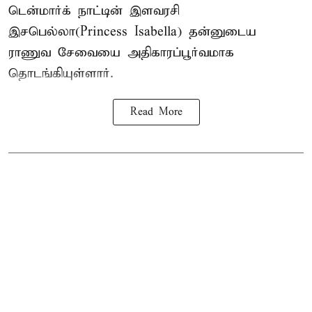
டென்மார்க் நாட்டின் இளவரசி
இசபெல்லா(Princess Isabella) தன்னுடைய
ராணுவ சேவையை அதிகாரப்பூர்வமாக
தொடங்கியுள்ளார்.
Read More