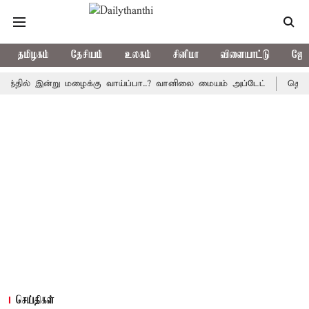
தமிழகம்
தேசியம்
உலகம்
சினிமா
விளையாட்டு
ஜோத
் இன்று மழைக்கு வாய்ப்பா..? வானிலை மையம் அப்டேட்
தொழிலில் ச
செய்திகள்