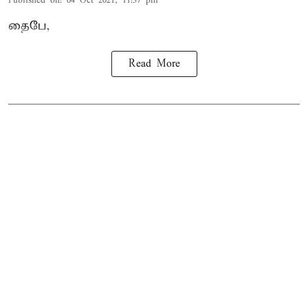
Published on
:
04 Oct 2021, 11:37 pm
தைபே,
Read More