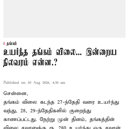
தங்கம்
உயர்ந்த தங்கம் விலை... இன்றைய
நிலவரம் என்ன.?
Published on
:
03 Aug 2026, 4:30 am
சென்னை,
தங்கம் விலை கடந்த 27-ந்தேதி வரை உயர்ந்து
வந்து, 28, 29-ந்தேதிகளில் குறைந்து
காணப்பட்டது. நேற்று முன் தினம், தங்கத்தின்
விலை சவரனுக்கு ரூ. 280 உயர்ந்து ஒரு சவரன்