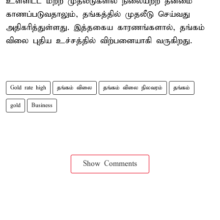
உள்ளிட்ட மற்ற முதலீடுகளில் நிலையற்ற தன்மை
காணப்படுவதாலும், தங்கத்தில் முதலீடு செய்வது
அதிகரித்துள்ளது. இத்தகைய காரணங்களால், தங்கம்
விலை புதிய உச்சத்தில் விற்பனையாகி வருகிறது.
Gold rate high
தங்கம் விலை
தங்கம் விலை நிலவரம்
தங்கம்
gold
Business
Show Comments