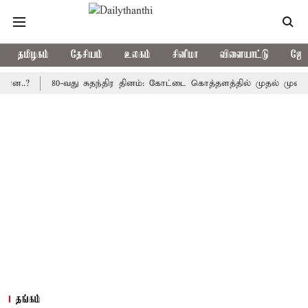
தமிழகம்
தேசியம்
உலகம்
சினிமா
விளையாட்டு
ஜோத
80-வது சுதந்திர தினம்: கோட்டை கொத்தளத்தில் முதல் முறையாக தேச
தங்கம்