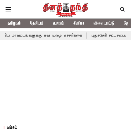
தமிழகம்
தேசியம்
உலகம்
சினிமா
விளையாட்டு
ஜோத
ங்களுக்கு கன மழை எச்சரிக்கை
புதுச்சேரி சட்டசபையில் வரும் 24ம்
தங்கம்