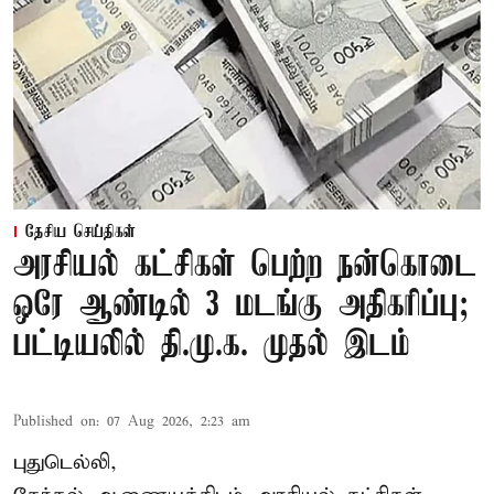
தேசிய செய்திகள்
அரசியல் கட்சிகள் பெற்ற நன்கொடை
ஒரே ஆண்டில் 3 மடங்கு அதிகரிப்பு;
பட்டியலில் தி.மு.க. முதல் இடம்
Published on
:
07 Aug 2026, 2:23 am
புதுடெல்லி,