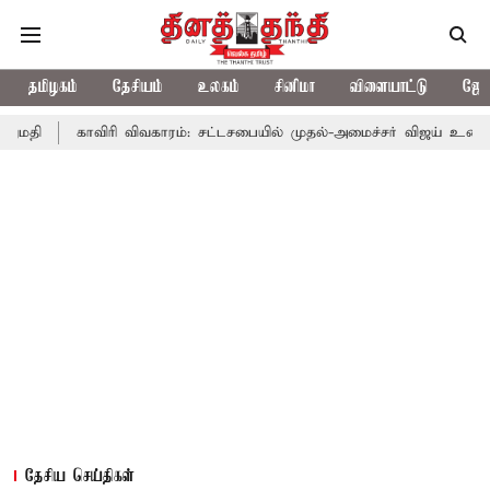
தமிழகம்
தேசியம்
உலகம்
சினிமா
விளையாட்டு
ஜோத
ாவிரி விவகாரம்: சட்டசபையில் முதல்-அமைச்சர் விஜய் உரை
காவிரி 
தேசிய செய்திகள்