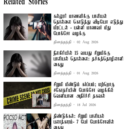
Related Stories
கல்லூரி மாணவிக்கு பாலியல்
தொல்லை கொடுத்து வீடியோ எடுத்து
மிரட்டல் - பள்ளி மாணவர் மீது
போக்சோ வழக்கு
தினத்தந்தி
02 Aug 2026
நீலகிரியில் 15 வயது சிறுமிக்கு
பாலியல் தொல்லை: தச்சுத்தொழிலாளி
கைது
தினத்தந்தி
01 Aug 2026
சிறுமி மீண்டும் கர்ப்பம்; மற்றொரு
சகோதரியின் போக்சோ வழக்கில்
வெளியான அதிர்ச்சி தகவல்
தினத்தந்தி
18 Jul 2026
திண்டுக்கல்: சிறுமி பாலியல்
பலாத்காரம்- 7 பேர் போக்சோவில்
கைது