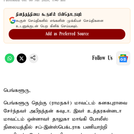
Published on
:
06 Jul 2026, 1:40 am
தினத்தந்தியை கூகுளில் பின்தொடரவும்
கூகுள் செய்திகளில் எங்களின் முக்கியச் செய்திகளை
உடனுக்குடன் பெற கிளிக் செய்யவும்.
Add as Preferred Source
Follow Us
பெங்களூரு,
பெங்களூரு தெற்கு (ராமநகர்) மாவட்டம் கனகபுராவை
சேர்ந்தவர் அபிநந்தன் கவுடா. இவர் உத்தரகன்னடா
மாவட்டம் ஒன்னாவர் தாலுகா மாங்கி போலீஸ்
நிலையத்தில் சப்-இன்ஸ்பெக்டராக பணியாற்றி