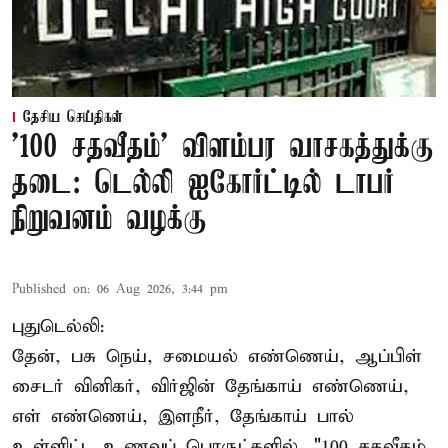
தேசிய செய்திகள்
'100 சதவீதம்' விளம்பர வாசகத்துக்கு
தடை: டெல்லி ஐகோர்ட்டில் டாபர்
நிறுவனம் வழக்கு
Published on
:
06 Aug 2026, 3:44 pm
புதுடெல்லி:
தேன், பசு நெய், சமையல் எண்ணெய், ஆப்பிள்
சைடர் வினிகர், விர்ஜின் தேங்காய் எண்ணெய்,
எள் எண்ணெய், இளநீர், தேங்காய் பால்
உள்ளிட்ட உணவுப் பொருட்களில், "100 சதவீதம்