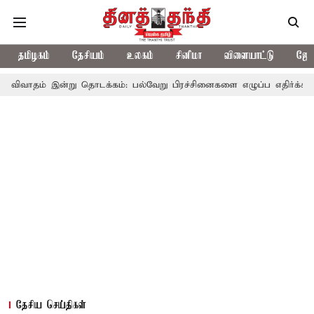
தமிழகம்
தேசியம்
உலகம்
சினிமா
விளையாட்டு
ஜோத
்று தொடக்கம்: பல்வேறு பிரச்சினைகளை எழுப்ப எதிர்க்கட்சிகள் திட்டம்
தேசிய செய்திகள்