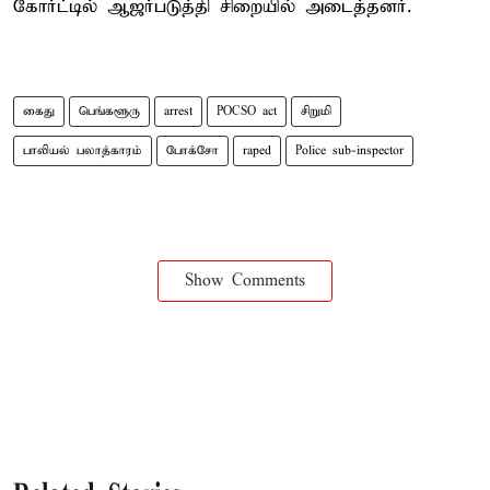
கோர்ட்டில் ஆஜர்படுத்தி சிறையில் அடைத்தனர்.
கைது
பெங்களூரு
arrest
POCSO act
சிறுமி
பாலியல் பலாத்காரம்
போக்சோ
raped
Police sub-inspector
Show Comments