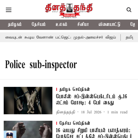
தமிழகம்
தேசியம்
உலகம்
சினிமா
விளையாட்டு
ஜோத
ையுடன் கூடிய வேளாண் பட்ஜெட்: முதல்-அமைச்சர் விஜய்
தமிழக அ
Police sub-inspector
தமிழக செய்திகள்
போலீஸ் சப்-இன்ஸ்பெக்டரிடம் ரூ.16
லட்சம் மோசடி: 4 பேர் கைது
தினத்தந்தி
18 Jul 2026
1
min read
தேசிய செய்திகள்
16 வயது சிறுமி பாலியல் பலாத்காரம்:
போக்சோ சட்டத்தில் சப்-இன்ஸ்பெக்டர்