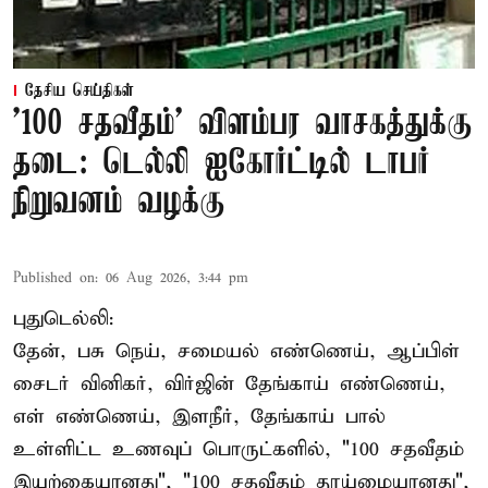
தேசிய செய்திகள்
'100 சதவீதம்' விளம்பர வாசகத்துக்கு
தடை: டெல்லி ஐகோர்ட்டில் டாபர்
நிறுவனம் வழக்கு
Published on
:
06 Aug 2026, 3:44 pm
புதுடெல்லி:
தேன், பசு நெய், சமையல் எண்ணெய், ஆப்பிள்
சைடர் வினிகர், விர்ஜின் தேங்காய் எண்ணெய்,
எள் எண்ணெய், இளநீர், தேங்காய் பால்
உள்ளிட்ட உணவுப் பொருட்களில், "100 சதவீதம்
இயற்கையானது", "100 சதவீதம் தூய்மையானது",