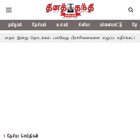
தமிழகம்
தேசியம்
உலகம்
சினிமா
விளையாட்டு
ஜோத
ு தொடக்கம்: பல்வேறு பிரச்சினைகளை எழுப்ப எதிர்க்கட்சிகள் திட்டம்
தேசிய செய்திகள்