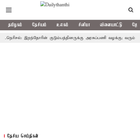
தமிழகம்
தேசியம்
உலகம்
சினிமா
விளையாட்டு
ஜோத
ிசல்: இறந்தோரின் குடும்பத்தினருக்கு அரசுப்பணி வழக்கு; வரும் 14ம்தேதி 
தேசிய செய்திகள்