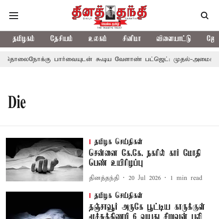
தமிழகம்
தேசியம்
உலகம்
சினிமா
விளையாட்டு
ஜோத
தொலைநோக்கு பார்வையுடன் கூடிய வேளாண் பட்ஜெட்: முதல்-அமைச்சர் 
Die
தமிழக செய்திகள்
சென்னை கே.கே. நகரில் கார் மோதி
பெண் உயிரிழப்பு
தினத்தந்தி
20 Jul 2026
1
min read
தமிழக செய்திகள்
தஞ்சாவூர் அருகே பூட்டிய காருக்குள்
மூச்சுத்திணறி 6 வயது சிறுவன் பலி