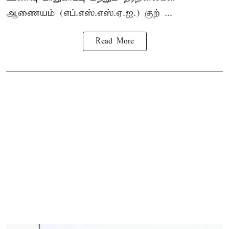
ஆணையம் (எப்.எஸ்.எஸ்.ஏ.ஐ.) குற் ...
Read More