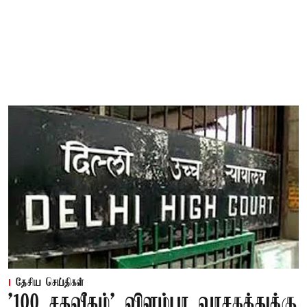
தேசிய செய்திகள்
'100 சதவீதம்' விளம்பர வாசகத்துக்கு