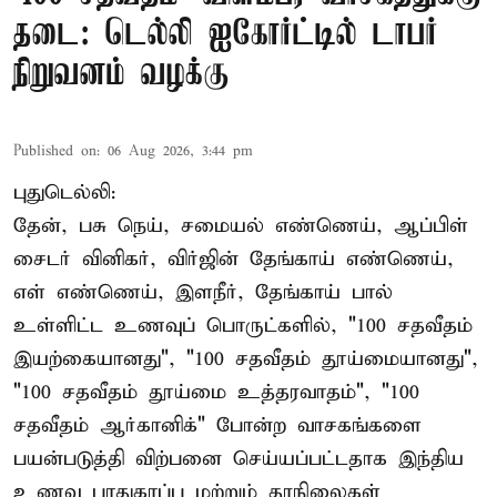
தடை: டெல்லி ஐகோர்ட்டில் டாபர்
நிறுவனம் வழக்கு
Published on
:
06 Aug 2026, 3:44 pm
புதுடெல்லி:
தேன், பசு நெய், சமையல் எண்ணெய், ஆப்பிள்
சைடர் வினிகர், விர்ஜின் தேங்காய் எண்ணெய்,
எள் எண்ணெய், இளநீர், தேங்காய் பால்
உள்ளிட்ட உணவுப் பொருட்களில், "100 சதவீதம்
இயற்கையானது", "100 சதவீதம் தூய்மையானது",
"100 சதவீதம் தூய்மை உத்தரவாதம்", "100
சதவீதம் ஆர்கானிக்" போன்ற வாசகங்களை
பயன்படுத்தி விற்பனை செய்யப்பட்டதாக இந்திய
உணவு பாதுகாப்பு மற்றும் தரநிலைகள்