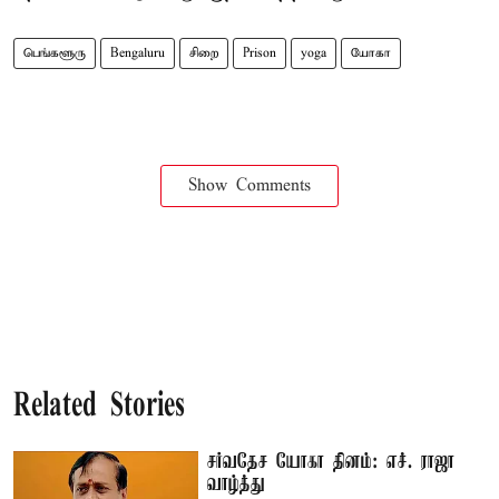
பெங்களூரு
Bengaluru
சிறை
Prison
yoga
யோகா
Show Comments
Related Stories
சர்வதேச யோகா தினம்: எச். ராஜா
வாழ்த்து