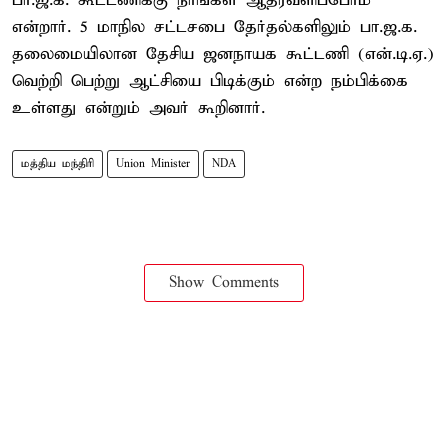
பா.ஜ.க. கூட்டணிக்கு நாங்கள் ஆதரவளிப்போம்
என்றார். 5 மாநில சட்டசபை தேர்தல்களிலும் பா.ஜ.க.
தலைமையிலான தேசிய ஜனநாயக கூட்டணி (என்.டி.ஏ.)
வெற்றி பெற்று ஆட்சியை பிடிக்கும் என்ற நம்பிக்கை
உள்ளது என்றும் அவர் கூறினார்.
மத்திய மந்திரி
Union Minister
NDA
Show Comments