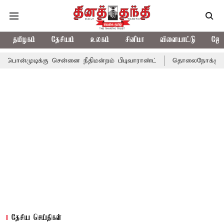
தமிழகம்
தேசியம்
உலகம்
சினிமா
விளையாட்டு
ஜோத
கு சென்னை நீதிமன்றம் பிடிவாராண்ட்
தொலைநோக்கு பார்வையுடன் க
தேசிய செய்திகள்