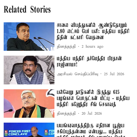
Related Stories
சாலை விபத்துகளில் ஆண்டுதோறும்
1.80 லட்சம் பேர் பலி: மத்திய மந்திரி
நிதின் கட்காரி வேதனை
தினத்தந்தி
2 hours ago
மத்திய மந்திரி தர்மேந்திர பிரதான்
ராஜினாமா!
அரசியல் செய்திப்பிரிவு
25 Jul 2026
பல்வேறு நாடுகளில் இருந்து 615
பழங்கால பொருட்கள் மீட்பு - மத்திய
மந்திரி கஜேந்திர சிங் செகாவத்
தினத்தந்தி
20 Jul 2026
பயங்கரவாதத்திற்கு எதிரான பூஜ்ய
சகிப்புத்தன்மை என்பது... மத்திய