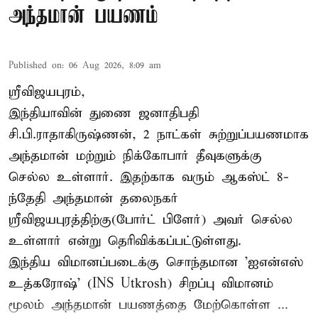
அந்தமான் பயணம்
Published on
:
06 Aug 2026, 8:09 am
ஸ்ரீவிஜயபுரம்,
இந்தியாவின் துணை ஜனாதிபதி
சி.பி.ராதாகிருஷ்ணன், 2 நாட்கள் சுற்றுப்பயணமாக
அந்தமான் மற்றும் நிக்கோபார் தீவுகளுக்கு
செல்ல உள்ளார். இதற்காக வரும் ஆகஸ்ட் 8-
ந்தேதி அந்தமான் தலைநகர்
ஸ்ரீவிஜயபுரத்திற்கு(போர்ட் பிளேர்) அவர் செல்ல
உள்ளார் என்று தெரிவிக்கப்பட்டுள்ளது.
இந்திய விமானப்படைக்கு சொந்தமான 'ஐஎன்எஸ்
உத்கரோஷ்' (INS Utkrosh) சிறப்பு விமானம்
மூலம் அந்தமான் பயணத்தை மேற்கொள்ள ...