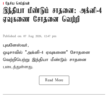
தேசிய செய்திகள்
இந்தியா மீண்டும் சாதனை: அக்னி-4
ஏவுகணை சோதனை வெற்றி
Published on
:
07 Aug 2026, 12:47 pm
புவனேஸ்வர்,
ஒடிசாவில் "அக்னி-4 ஏவுகணை" சோதனை
வெற்றிபெற்று இந்தியா மீண்டும் சாதனை
படைத்துள்ளது.
Read More