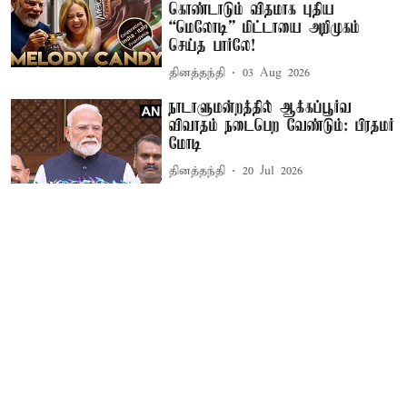
கொண்டாடும் விதமாக புதிய
“மெலோடி” மிட்டாயை அறிமுகம்
செய்த பார்லே!
தினத்தந்தி
03 Aug 2026
நாடாளுமன்றத்தில் ஆக்கப்பூர்வ
விவாதம் நடைபெற வேண்டும்: பிரதமர்
மோடி
தினத்தந்தி
20 Jul 2026