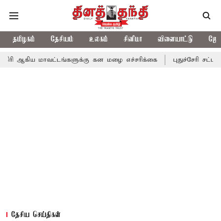
தமிழகம்
தேசியம்
உலகம்
சினிமா
விளையாட்டு
ஜோத
ாவட்டங்களுக்கு கன மழை எச்சரிக்கை
புதுச்சேரி சட்டசபையில் வரும
தேசிய செய்திகள்