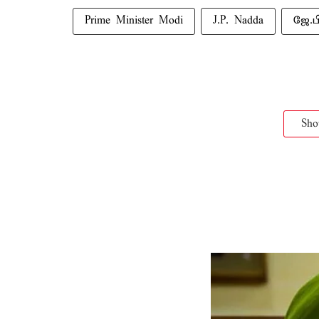
Prime Minister Modi
J.P. Nadda
ஜே.ப
Sh