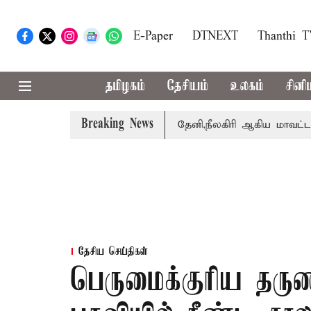
E-Paper
DTNEXT
Thanthi 
தமிழகம்
தேசியம்
உலகம்
சினி
Breaking News
்றார் சங்கீதா
கோவை, தேனி,நீலகிரி ஆகிய மாவட்டங்களுக்க
தேசிய செய்திகள்
பெருமைக்குரிய தர