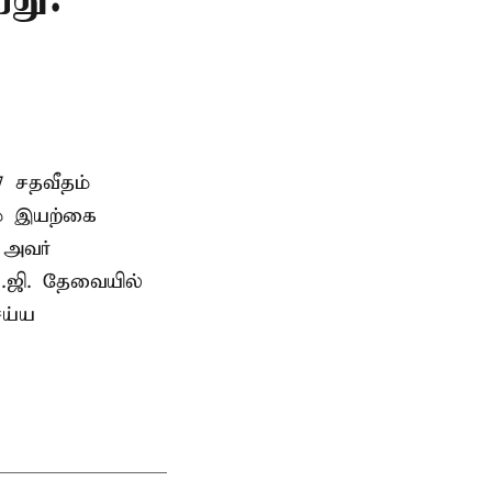
7 சதவீதம்
ம் இயற்கை
ு அவர்
.ஜி. தேவையில்
ெய்ய