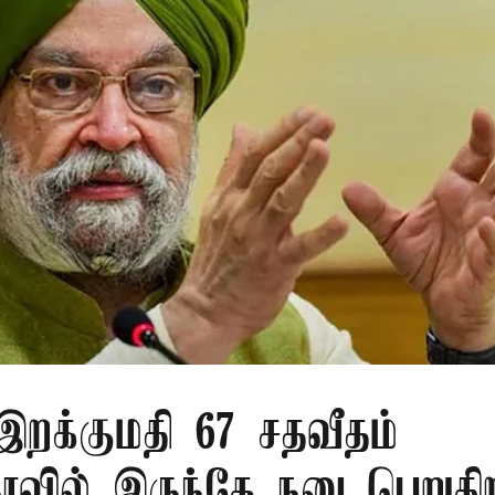
 இறக்குமதி 67 சதவீதம்
ாவில் இருந்தே நடைபெறுகி