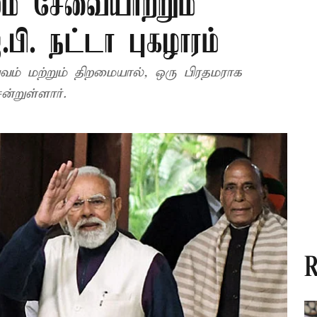
ம் சேவையாற்றும்
பி. நட்டா புகழாரம்
ம் மற்றும் திறமையால், ஒரு பிரதமராக
்றுள்ளார்.
R