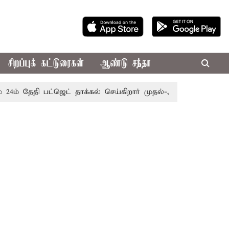
சிறப்புக் கட்டுரைகள்
ஆண்டு சந்தா
ேதி பட்ஜெட் தாக்கல் செய்கிறார் முதல்-அமைச்சர் ரங்கசாமி
எத