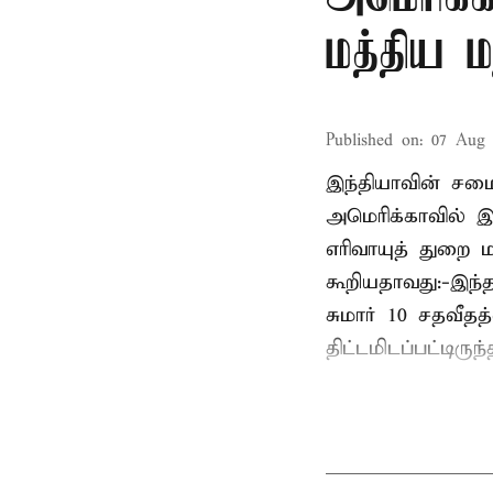
மத்திய ம
Published on
:
07 Aug 
இந்தியாவின் சமைய
அமெரிக்காவில் இ
எரிவாயுத் துறை மந
கூறியதாவது:-இந்
சுமார் 10 சதவீத
திட்டமிடப்பட்டிரு