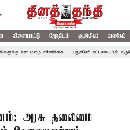
TV
மா
விளையாட்டு
ஜோதிடம்
ஆன்மிகம்
வணிகம்
ு கன மழை எச்சரிக்கை
புதுச்சேரி சட்டசபையில் வரும் 24ம் த
ுணம்: அரசு தலைமை