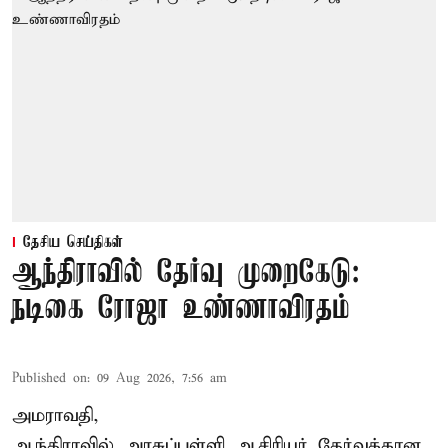
தேசிய செய்திகள்
ஆந்திராவில் தேர்வு முறைகேடு:
நடிகை ரோஜா உண்ணாவிரதம்
Published on
:
09 Aug 2026, 7:56 am
அமராவதி,
ஆந்திராவில் அரசுப்பள்ளி ஆசிரியர் தேர்வுக்கான