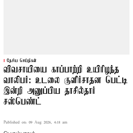
தேசிய செய்திகள்
விவசாயியை காப்பாற்றி உயிரிழந்த
வாலிபர்: உடலை குளிர்சாதன பெட்டி
இன்றி அனுப்பிய தாசில்தார்
சஸ்பெண்ட்
Published on
:
09 Aug 2026, 4:18 am