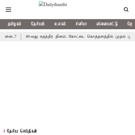
தமிழகம்
தேசியம்
உலகம்
சினிமா
விளையாட்டு
ஜோத
.?
80-வது சுதந்திர தினம்: கோட்டை கொத்தளத்தில் முதல் முறையாக த
தேசிய செய்திகள்