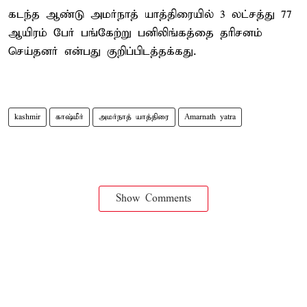
கடந்த ஆண்டு அமர்நாத் யாத்திரையில் 3 லட்சத்து 77
ஆயிரம் பேர் பங்கேற்று பனிலிங்கத்தை தரிசனம்
செய்தனர் என்பது குறிப்பிடத்தக்கது.
kashmir
காஷ்மீர்
அமர்நாத் யாத்திரை
Amarnath yatra
Show Comments