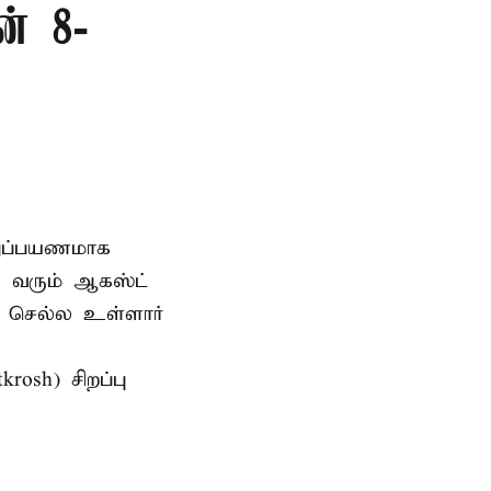
ன் 8-
்றுப்பயணமாக
க வரும் ஆகஸ்ட்
ர் செல்ல உள்ளார்
osh) சிறப்பு