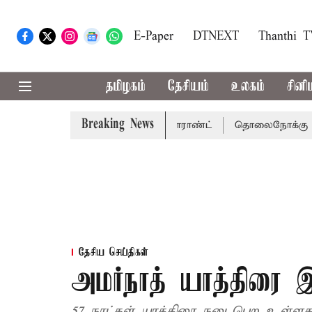
E-Paper
DTNEXT
Thanthi 
தமிழகம்
தேசியம்
உலகம்
சினி
Breaking News
சென்னை நீதிமன்றம் பிடிவாராண்ட்
தொலைநோக்கு பார்வையுடன
தேசிய செய்திகள்
அமர்நாத் யாத்திரை 
57 நாட்கள் யாத்திரை நடைபெற உள்ளது