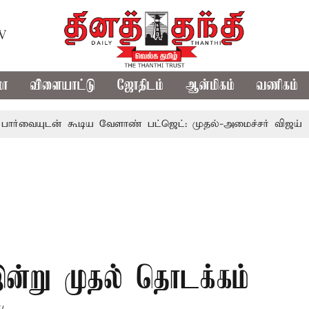
TV
மா
விளையாட்டு
ஜோதிடம்
ஆன்மிகம்
வணிகம்
் கூடிய வேளாண் பட்ஜெட்: முதல்-அமைச்சர் விஜய்
தமிழக
இன்று முதல் தொடக்கம்
.