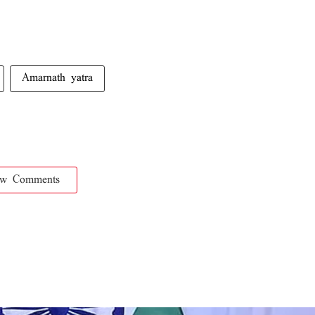
Amarnath yatra
ow Comments