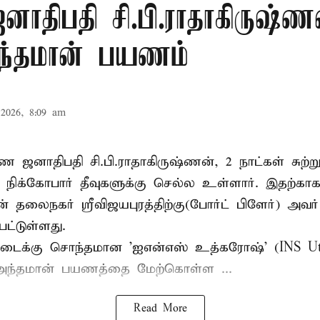
திபதி சி.பி.ராதாகிருஷ்ண
அந்தமான் பயணம்
2026, 8:09 am
ை ஜனாதிபதி சி.பி.ராதாகிருஷ்ணன், 2 நாட்கள் சுற
் நிக்கோபார் தீவுகளுக்கு செல்ல உள்ளார். இதற்கா
் தலைநகர் ஸ்ரீவிஜயபுரத்திற்கு(போர்ட் பிளேர்) அவ
பட்டுள்ளது.
டைக்கு சொந்தமான 'ஐஎன்எஸ் உத்கரோஷ்' (INS Utkr
அந்தமான் பயணத்தை மேற்கொள்ள ...
Read More