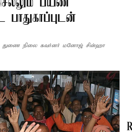
செல்லும் பயண
ட பாதுகாப்புடன்
தை துணை நிலை கவர்னர் மனோஜ் சின்ஹா
R