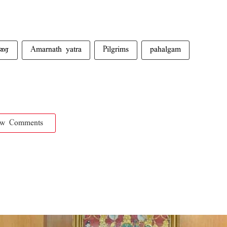
ிரை
Amarnath yatra
Pilgrims
pahalgam
ow Comments