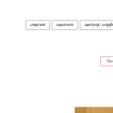
பக்தர்கள்
பஹல்காம்
அமர்நாத் யாத்த
Sh