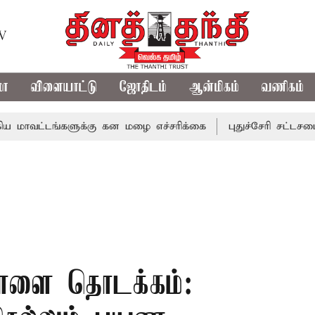
TV
மா
விளையாட்டு
ஜோதிடம்
ஆன்மிகம்
வணிகம்
டங்களுக்கு கன மழை எச்சரிக்கை
புதுச்சேரி சட்டசபையில் வர
 நாளை தொடக்கம்: