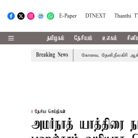
E-Paper
DTNEXT
Thanthi 
தமிழகம்
தேசியம்
உலகம்
சினி
Breaking News
வாபஸ் பெற்றார் சங்கீதா
கோவை, தேனி,நீலகிரி ஆகிய மாவட்
தேசிய செய்திகள்
அமர்நாத் யாத்திரை