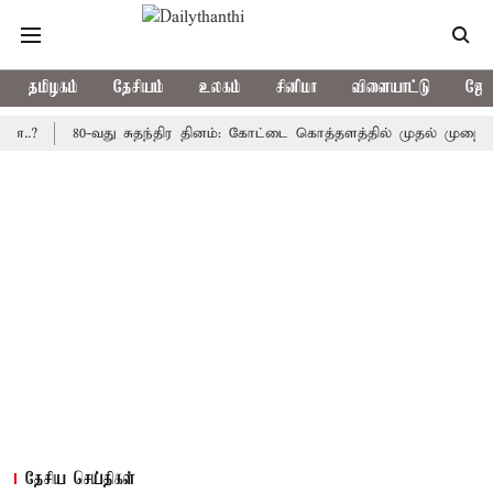
தமிழகம்
தேசியம்
உலகம்
சினிமா
விளையாட்டு
ஜோத
80-வது சுதந்திர தினம்: கோட்டை கொத்தளத்தில் முதல் முறையாக தேசி
தேசிய செய்திகள்