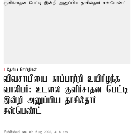
தேசிய செய்திகள்
விவசாயியை காப்பாற்றி உயிரிழந்த
வாலிபர்: உடலை குளிர்சாதன பெட்டி
இன்றி அனுப்பிய தாசில்தார்
சஸ்பெண்ட்
Published on
:
09 Aug 2026, 4:18 am