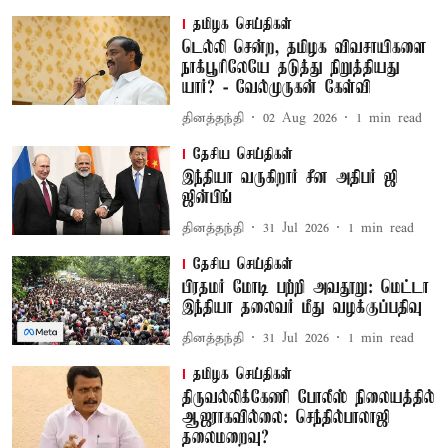
தமிழக செய்திகள்
டெல்லி சென்ற, தமிழக விவசாயிகளை
நாக்பூரிலேயே தடுத்து நிறுத்தியது
யார்? - வேல்முருகன் கேள்வி
தினத்தந்தி
02 Aug 2026
1
min read
தேசிய செய்திகள்
இந்தியா வருகிறார் சீன அதிபர் ஜி
ஜின்பிங்
தினத்தந்தி
31 Jul 2026
1
min read
தேசிய செய்திகள்
பிரதமர் மோடி பற்றி அவதூறு: மெட்டா
இந்தியா தலைவர் மீது வழக்குப்பதிவு
தினத்தந்தி
31 Jul 2026
1
min read
தமிழக செய்திகள்
திருவல்லிக்கேணி போலீஸ் நிலையத்தில்
ஆஜராகவில்லை: செந்தில்பாலாஜி
தலைமறைவு?