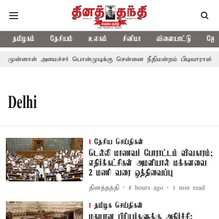
தமிழகம்
தேசியம்
உலகம்
சினிமா
விளையாட்டு
ஜோத
முன்னாள் அமைச்சர் பொன்முடிக்கு சென்னை நீதிமன்றம் பிடிவாராண்ட்
Delhi
தேசிய செய்திகள்
டெல்லி மாணவர் போராட்டம் விவகாரம்;
எதிர்க்கட்சிகள் அமளியால் மக்களவை
2 மணி வரை ஒத்திவைப்பு
தினத்தந்தி
8 hours ago
1
min read
தமிழக செய்திகள்
மதுபான பிரியர்களுக்கு அதிர்ச்சி: