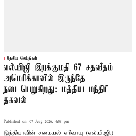
தேசிய செய்திகள்
எல்.பிஜி இறக்குமதி 67 சதவீதம்
அமெரிக்காவில் இருந்தே
நடைபெறுகிறது: மத்திய மந்திரி
தகவல்
Published on
:
07 Aug 2026, 4:08 pm
இந்தியாவின் சமையல் எரிவாயு (எல்.பி.ஜி.)