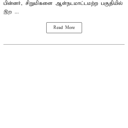
பின்னர், சிறுமிகளை ஆள்நடமாட்டமற்ற பகுதியில்
இற ...
Read More