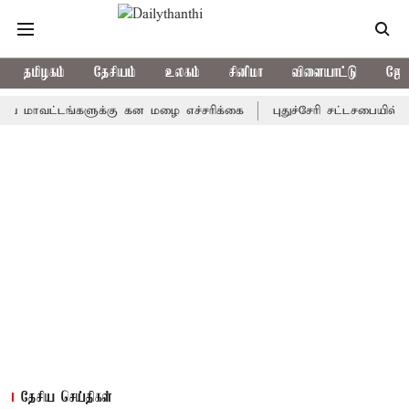
தமிழகம்
தேசியம்
உலகம்
சினிமா
விளையாட்டு
ஜோத
ட்டங்களுக்கு கன மழை எச்சரிக்கை
புதுச்சேரி சட்டசபையில் வரும் 
தேசிய செய்திகள்