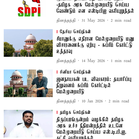
-தமிழக அரசு மேல்முறையீடு செய்ய
வேண்டும் என எஸ்டிபிஐ வலியுறுத்தல்
தினத்தந்தி
31 May 2026
2
min read
தேசிய செய்திகள்
சீமானுக்கு எதிரான மேல்முறையீடு மனு
விசாரணைக்கு ஏற்பு - சுப்ரீம் கோர்ட்டு
உத்தரவு
தினத்தந்தி
14 May 2026
1
min read
சினிமா செய்திகள்
ஜனநாயகன் பட விவகாரம்: தயாரிப்பு
நிறுவனம் சுப்ரீம் கோர்ட்டில்
மேல்முறையீடு
தினத்தந்தி
10 Jan 2026
2
min read
தமிழக செய்திகள்
திருப்பரங்குன்றம் வழக்கில் தமிழக
அரசு உச்ச நீதிமன்றத்தில் உடனே
மேல்முறையீடு செய்ய எஸ்.டி.பி.ஐ.
கட்சி வலியுறுத்தல்