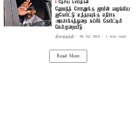
தேசிய செய்திகள்
ஹேமந்த் சோரனுக்கு ஜாமீன் வழங்கிய
ஐகோர்ட்டு உத்தரவுக்கு எதிராக
அமலாக்கத்துறை சுப்ரீம் கோர்ட்டில்
மேல்முறையீடு
தினத்தந்தி
08 Jul 2024
1
min read
Read More