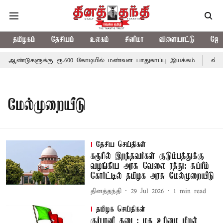
தமிழகம்
தேசியம்
உலகம்
சினிமா
விளையாட்டு
ஜோத
 ஆண்டுகளுக்கு ரூ.600 கோடியில் மண்வள பாதுகாப்பு இயக்கம்
விவசா
மேல்முறையீடு
தேசிய செய்திகள்
கரூரில் இறந்தவர்கள் குடும்பத்துக்கு
வழங்கிய அரசு வேலை ரத்து: சுப்ரீம்
கோர்ட்டில் தமிழக அரசு மேல்முறையீடு
தினத்தந்தி
29 Jul 2026
1
min read
தமிழக செய்திகள்
குர்பானி தடை: மத உரிமை மீறல்