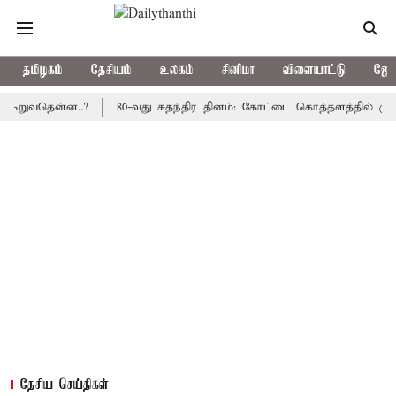
தமிழகம்
தேசியம்
உலகம்
சினிமா
விளையாட்டு
ஜோத
தென்ன..?
80-வது சுதந்திர தினம்: கோட்டை கொத்தளத்தில் முதல் முற
தேசிய செய்திகள்