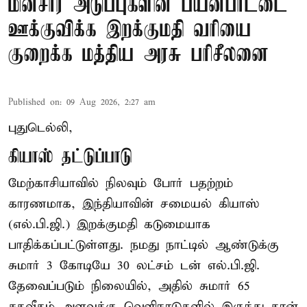
மின்சார அடுப்புகளின் பயன்பாட்டை
ஊக்குவிக்க இறக்குமதி வரியை
குறைக்க மத்திய அரசு பரிசீலனை
Published on
:
09 Aug 2026, 2:27 am
புதுடெல்லி,
கியாஸ் தட்டுப்பாடு
மேற்காசியாவில் நிலவும் போர் பதற்றம்
காரணமாக, இந்தியாவின் சமையல் கியாஸ்
(எல்.பி.ஜி.) இறக்குமதி கடுமையாக
பாதிக்கப்பட்டுள்ளது. நமது நாட்டில் ஆண்டுக்கு
சுமார் 3 கோடியே 30 லட்சம் டன் எல்.பி.ஜி.
தேவைப்படும் நிலையில், அதில் சுமார் 65
சதவீதம் அளவுக்கு வெளிநாடுகளில் இருந்து தான்