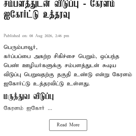
சம்பளத்துடன் விடுப்பு - கேரளம்
ஐகோர்ட்டு உத்தரவு
Published on
:
08 Aug 2026, 2:46 pm
பெரும்பாவூர்,
கர்ப்பப்பை அகற்ற சிகிச்சை பெறும், ஒப்பந்த
பெண் ஊழியர்களுக்கு சம்பளத்துடன் கூடிய
விடுப்பு பெறுவதற்கு தகுதி உண்டு என்று
கேரளம்
ஐகோர்ட்டு
உத்தரவிட்டு உள்ளது.
மருத்துவ விடுப்பு
கேரளம் ஐகோர் ...
Read More