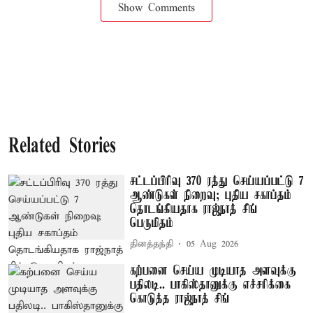
Show Comments
Related Stories
சட்டப்பிரிவு 370 ரத்து செய்யப்பட்டு 7
ஆண்டுகள் நிறைவு; புதிய சகாப்தம்
தொடங்கியதாக ராஜ்நாத் சிங்
பெருமிதம்
தினத்தந்தி
05 Aug 2026
கற்பனை செய்ய முடியாத அளவுக்கு
பதிலடி.. பாகிஸ்தானுக்கு எச்சரிக்கை
கொடுத்த ராஜ்நாத் சிங்