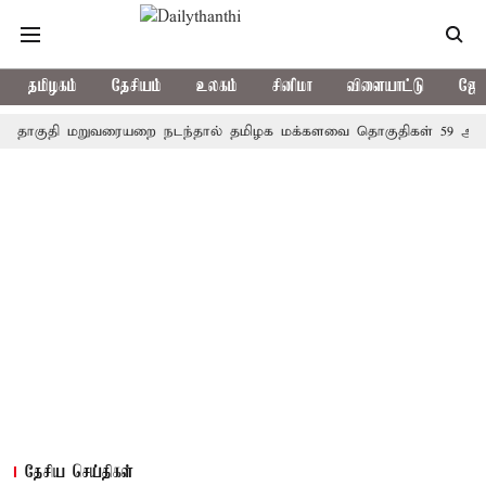
தமிழகம்
தேசியம்
உலகம்
சினிமா
விளையாட்டு
ஜோத
ி மறுவரையறை நடந்தால் தமிழக மக்களவை தொகுதிகள் 59 ஆக உயரும்
தேசிய செய்திகள்