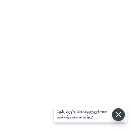
நெல், கரும்பு கொள்முதலுக்கான
ஊக்கத்தொகை உயர்வு:
சட்டசபையில் முதல்-அமைச்சர்
விஜய் அறிவிப்பு