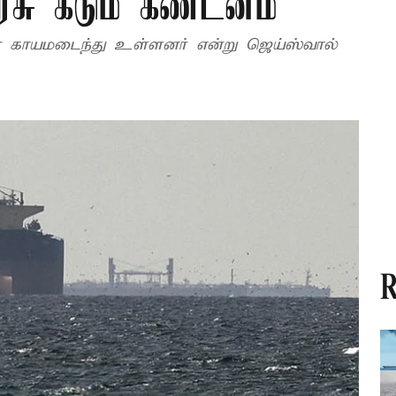
அரசு கடும் கண்டனம்
வரை காயமடைந்து உள்ளனர் என்று ஜெய்ஸ்வால்
R