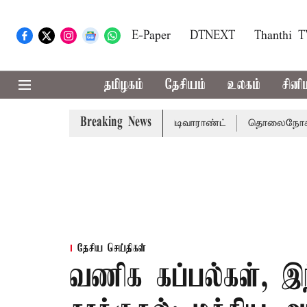
E-Paper
DTNEXT
Thanthi 
தமிழகம்
தேசியம்
உலகம்
சினி
Breaking News
்கு சென்னை நீதிமன்றம் பிடிவாராண்ட்
தொலைநோக்கு பார்வை
தேசிய செய்திகள்
வணிக கப்பல்கள், இந