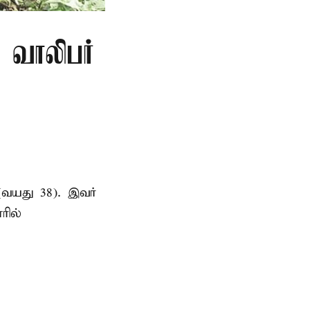
ு வாலிபர்
(வயது 38). இவர்
ரில்