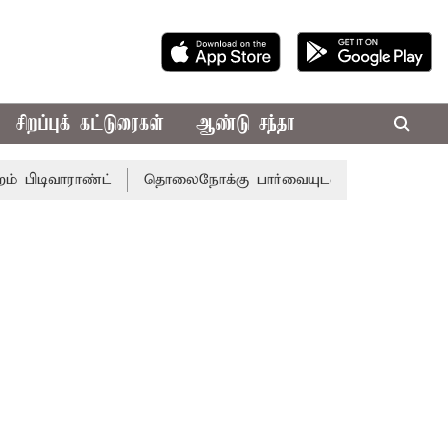
சிறப்புக் கட்டுரைகள்
ஆண்டு சந்தா
ராண்ட்
தொலைநோக்கு பார்வையுடன் கூடிய வேளாண் பட்ஜெட்