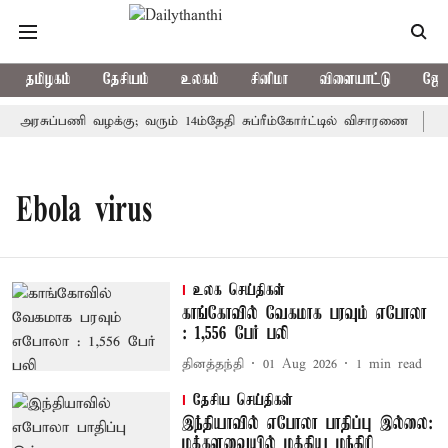
தமிழகம்
தேசியம்
உலகம்
சினிமா
விளையாட்டு
ஜோத
கு அரசுப்பணி வழக்கு; வரும் 14ம்தேதி சுப்ரீம்கோர்ட்டில் விசாரணை
அம
Ebola virus
உலக செய்திகள்
காங்கோவில் வேகமாக பரவும் எபோலா
: 1,556 பேர் பலி
தினத்தந்தி
01 Aug 2026
1
min read
தேசிய செய்திகள்
இந்தியாவில் எபோலா பாதிப்பு இல்லை:
மக்களவையில் மத்திய மந்திரி