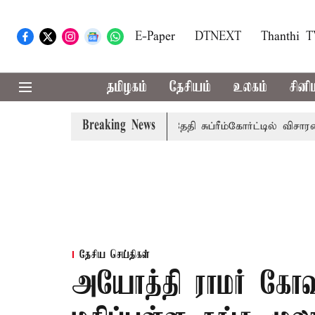
E-Paper
DTNEXT
Thanthi 
தமிழகம்
தேசியம்
உலகம்
சினி
Breaking News
 அரசுப்பணி வழக்கு; வரும் 14ம்தேதி சுப்ரீம்கோர்ட்டில் விசாரணை
தேசிய செய்திகள்
அயோத்தி ராமர் கோவி