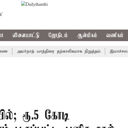
TV
மா
விளையாட்டு
ஜோதிடம்
ஆன்மிகம்
வணிகம்
அமர்நாத் யாத்திரை தற்காலிகமாக நிறுத்தம்
இமாச்சலத்தில்
ல்; ரூ.5 கோடி