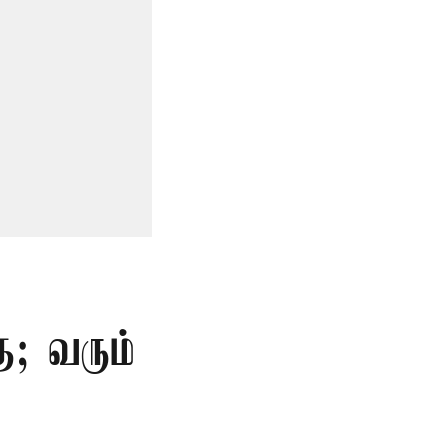
ு; வரும்