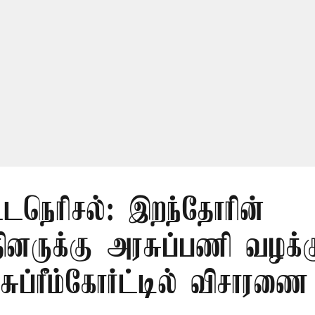
ட்டநெரிசல்: இறந்தோரின்
்தினருக்கு அரசுப்பணி வழக்க
சுப்ரீம்கோர்ட்டில் விசாரணை