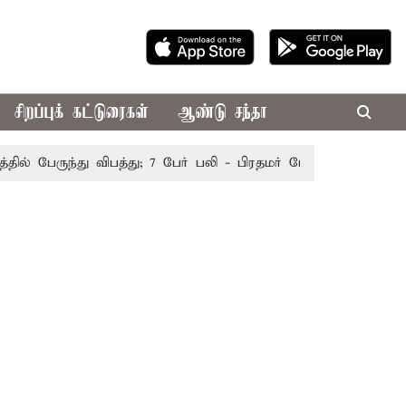
சிறப்புக் கட்டுரைகள்
ஆண்டு சந்தா
 பேருந்து விபத்து; 7 பேர் பலி - பிரதமர் மோடி இரங்கல்
தொக