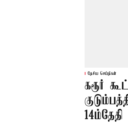
தேசிய செய்திகள்
கரூர் கூ
குடும்பத
14ம்தேதி 