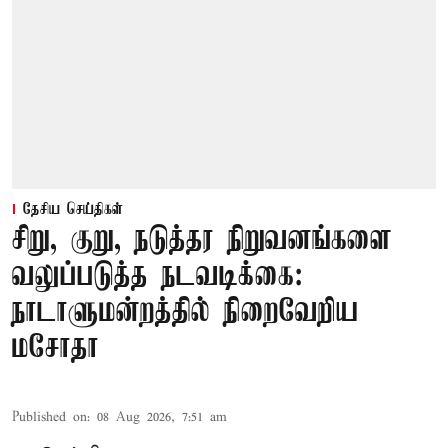
தேசிய செய்திகள்
சிறு, குறு, நடுத்தர நிறுவனங்களை
வலுப்படுத்த நடவடிக்கை:
நாடாளுமன்றத்தில் நிறைவேறிய
மசோதா
Published on
:
08 Aug 2026, 7:51 am