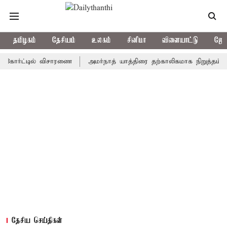
தமிழகம்
தேசியம்
உலகம்
சினிமா
விளையாட்டு
ஜோத
்ட்டில் விசாரணை
அமர்நாத் யாத்திரை தற்காலிகமாக நிறுத்தம்
இமா
தேசிய செய்திகள்