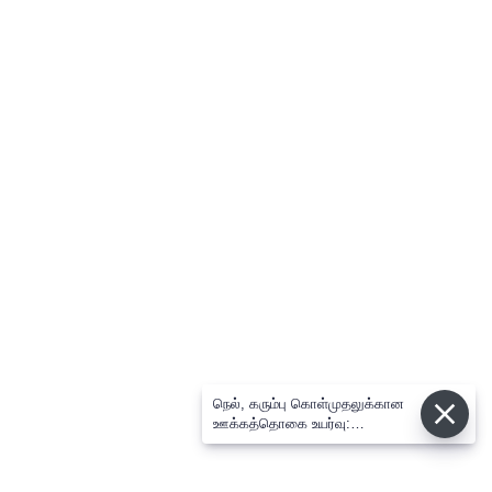
நெல், கரும்பு கொள்முதலுக்கான
ஊக்கத்தொகை உயர்வு:
சட்டசபையில் முதல்-அமைச்சர்
விஜய் அறிவிப்பு