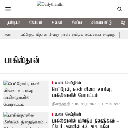
தமிழகம்
தேசியம்
உலகம்
சினிமா
விளையாட்டு
ஜோத
சாரணை
பட்ஜெட் மீதான 2-வது நாள்; தமிழக சட்டசபை கூடியது
குல
பாகிஸ்தான்
உலக செய்திகள்
பெட்ரோல், டீசல் விலை உயர்வு;
பாகிஸ்தானில் போராட்டம்
தினத்தந்தி
08 Aug 2026
1
min read
உலக செய்திகள்
பாகிஸ்தானில் மீண்டும் நிலநடுக்கம் -
ரிக்டர் அளவில் 4.3 ஆக பதிவு